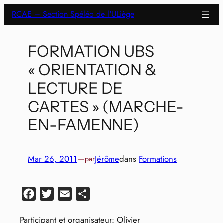
Aller
RCAE – Section Spéléo de l'ULiège
au
contenu
FORMATION UBS
« ORIENTATION &
LECTURE DE
CARTES » (MARCHE-
EN-FAMENNE)
Mar 26, 2011
—
Jérôme
dans
Formations
par
Facebook
Twitter
Email
Partager
Participant et organisateur: Olivier