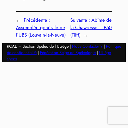
←
Précédente :
Suivante :
Abîme de
Assemblée générale de
la Chawresse – P50
l’UBS (Louvain-la-Neuve)
(Tilff)
→
RCAE – Section Spéléo de l’ULiège |
Nous Contacter ?
|
Politique
de confidentialité
|
Fédération Belge de Spéléologie
|
ULiège
sports