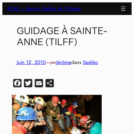
Aller
RCAE – Section Spéléo de l'ULiège
au
contenu
GUIDAGE À SAINTE-
ANNE (TILFF)
Juin 12, 2010
—
Jérôme
dans
Spéléo
par
Facebook
Twitter
Email
Partager