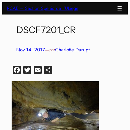
Aller
RCAE – Section Spéléo de l'ULiège
au
contenu
DSCF7201_CR
Nov 14, 2017
—
Charlotte Durupt
par
Facebook
Twitter
Email
Partager