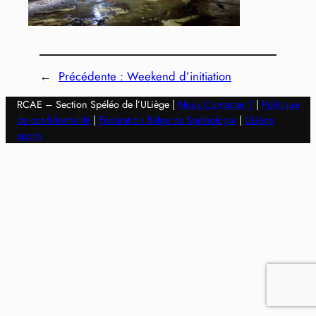
←
Précédente :
Weekend d’initiation
RCAE – Section Spéléo de l’ULiège |
Nous Contacter ?
|
Politique
de confidentialité
|
Fédération Belge de Spéléologie
|
ULiège
sports