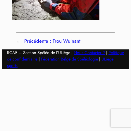
←
Précédente :
Trou Wuinant
RCAE – Section Spéléo de l’ULiège |
Nous Contacter ?
|
Politique
de confidentialité
|
Fédération Belge de Spéléologie
|
ULiège
sports