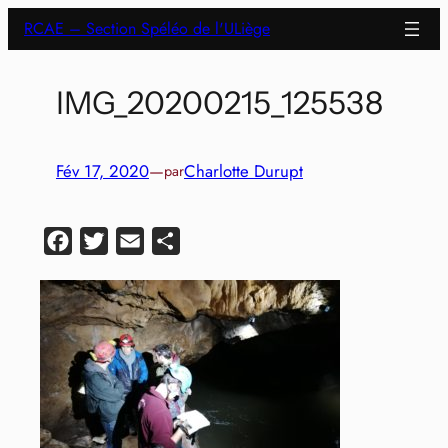
Aller
RCAE – Section Spéléo de l'ULiège
au
contenu
IMG_20200215_125538
Fév 17, 2020
—
Charlotte Durupt
par
Facebook
Twitter
Email
Partager