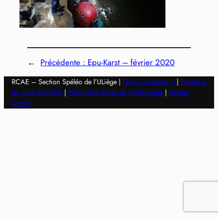
←
Précédente :
Epu-Karst – février 2020
RCAE – Section Spéléo de l’ULiège |
Nous Contacter ?
|
Politique
de confidentialité
|
Fédération Belge de Spéléologie
|
ULiège
sports