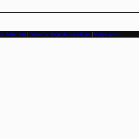
confidentialité
|
Fédération Belge de Spéléologie
|
ULiège sports