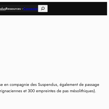
Rechercher
ndus
Ressources
Connexion
use en compagnie des Suspendus, également de passage
aurignaciennes et 300 empreintes de pas mésolithiques).