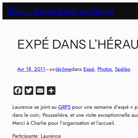
Aller
RCAE – Section Spéléo de l'ULiège
au
contenu
EXPÉ DANS L’HÉRA
Avr 18, 2011
—
Jérôme
dans
Expé
, 
Photos
, 
Spéléo
par
Facebook
Twitter
Email
Partager
Laurence se joint au
GRPS
pour une semaine d’expé « p
dans le coin; Pousselière, et une visite exceptionnelle 
Merci à Charlie pour l’organisation et l’accueil.
Participante: Laurence