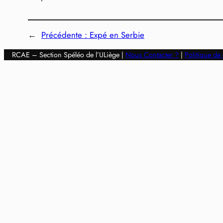
←
Précédente :
Expé en Serbie
RCAE – Section Spéléo de l’ULiège |
Nous Contacter ?
|
Politique de 