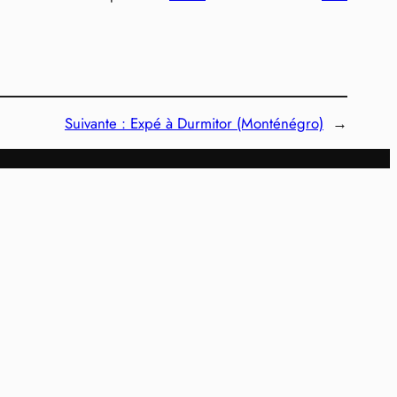
Suivante :
Expé à Durmitor (Monténégro)
→