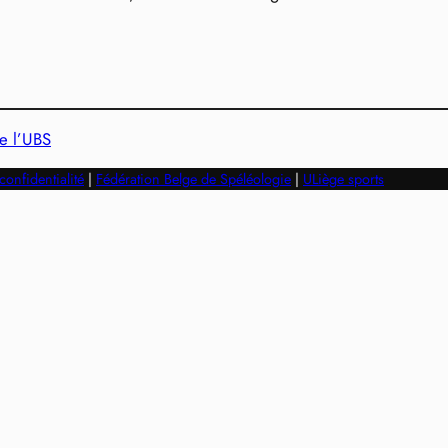
e l’UBS
confidentialité
|
Fédération Belge de Spéléologie
|
ULiège sports