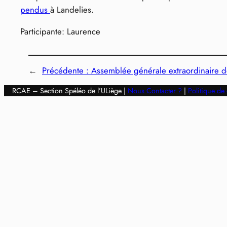
pendus
à Landelies.
Participante: Laurence
←
Précédente :
Assemblée générale extraordinaire d
RCAE – Section Spéléo de l’ULiège |
Nous Contacter ?
|
Politique de 