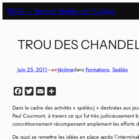
Aller
RCAE – Section Spéléo de l'ULiège
au
contenu
TROU DES CHANDEL
Juin 25, 2011
—
Jérôme
dans
Formations
, 
Spéléo
par
Facebook
Twitter
Email
Partager
Dans le cadre des activités « spéléo-J » destinées aux j
Paul Courmont, à travers ce qui fut très judicieusement b
concrétionnement récompensent amplement les efforts d
De quoi se remettre les idées en place après l’intermina