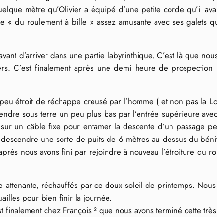
elque mètre qu’Olivier a équipé d’une petite corde qu’il ava
ite « du roulement à bille » assez amusante avec ses galets 
es avant d’arriver dans une partie labyrinthique. C’est là que
vers. C’est finalement après une demi heure de prospection 
u étroit de réchappe creusé par l’homme ( et non pas la Lom
scendre sous terre un peu plus bas par l’entrée supérieure ave
r un câble fixe pour entamer la descente d’un passage pentu
ire descendre une sorte de puits de 6 mètres au dessus du bé
après nous avons fini par rejoindre à nouveau l’étroiture du r
ière attenante, réchauffés par ce doux soleil de printemps. Nou
illes pour bien finir la journée.
t finalement chez François ² que nous avons terminé cette tr