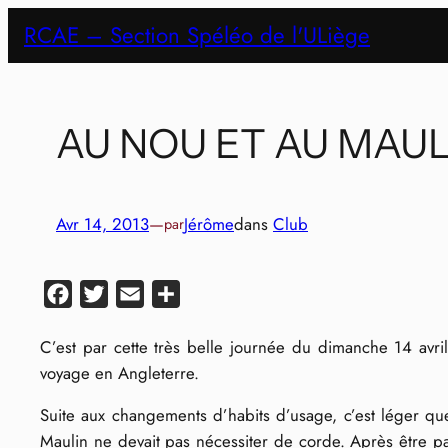
Aller
RCAE – Section Spéléo de l'ULiège
au
contenu
AU NOU ET AU MAUL
Avr 14, 2013
—
Jérôme
dans
Club
par
Facebook
Twitter
Email
Partager
C’est par cette très belle journée du dimanche 14 av
voyage en Angleterre.
Suite aux changements d’habits d’usage, c’est léger q
Maulin ne devait pas nécessiter de corde. Après être 