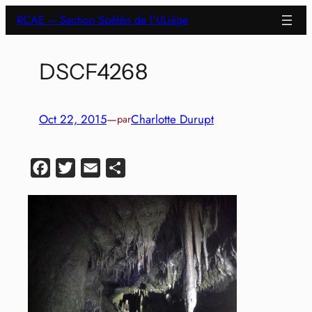
Aller
RCAE – Section Spéléo de l'ULiège
au
contenu
DSCF4268
Oct 22, 2015
—
Charlotte Durupt
par
Facebook
Twitter
Email
Partager