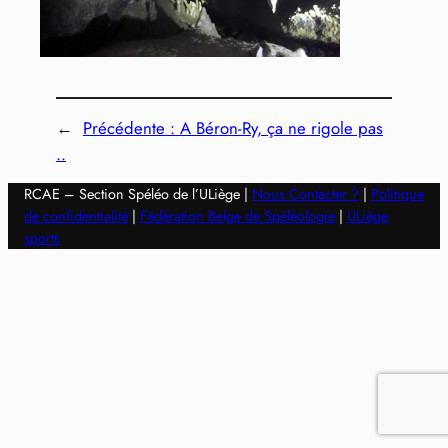
←
Précédente :
A Béron-Ry, ça ne rigole pas
..
RCAE – Section Spéléo de l’ULiège |
Nous Contacter ?
|
Politique
de confidentialité
|
Fédération Belge de Spéléologie
|
ULiège
sports