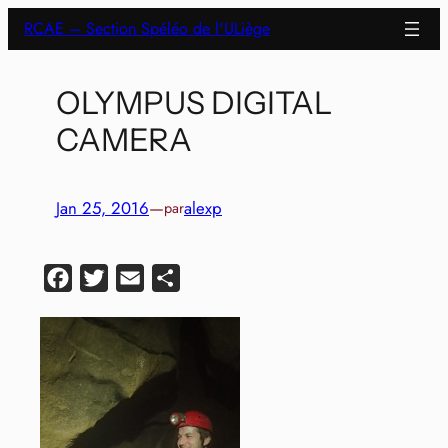
Aller
RCAE – Section Spéléo de l'ULiège
au
contenu
OLYMPUS DIGITAL
CAMERA
Jan 25, 2016
—
alexp
par
Facebook
Twitter
Email
Partager