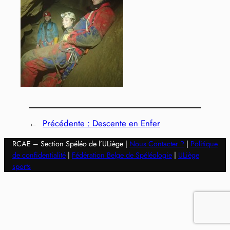
←
Précédente :
Descente en Enfer
RCAE – Section Spéléo de l’ULiège |
Nous Contacter ?
|
Politique
de confidentialité
|
Fédération Belge de Spéléologie
|
ULiège
sports