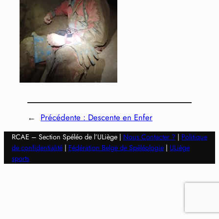
←
Précédente :
Descente en Enfer
RCAE – Section Spéléo de l’ULiège |
Nous Contacter ?
|
Politique
de confidentialité
|
Fédération Belge de Spéléologie
|
ULiège
sports