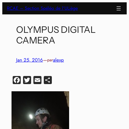
Aller
RCAE – Section Spéléo de l'ULiège
au
contenu
OLYMPUS DIGITAL
CAMERA
Jan 25, 2016
—
alexp
par
Facebook
Twitter
Email
Partager