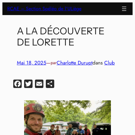
Aller
RCAE – Section Spéléo de l'ULiège
au
contenu
A LA DÉCOUVERTE
DE LORETTE
Mai 18, 2025
—
Charlotte Durupt
dans
Club
par
Facebook
Twitter
Email
Partager