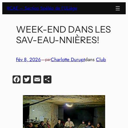
Aller
RCAE – Section Spéléo de l'ULiège
au
contenu
WEEK-END DANS LES
SAV-EAU-NNIÈRES!
Fév 8, 2026
—
Charlotte Durupt
dans
Club
par
Facebook
Twitter
Email
Partager