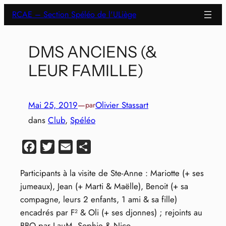
Aller
RCAE – Section Spéléo de l'ULiège
au
contenu
DMS ANCIENS (&
LEUR FAMILLE)
Mai 25, 2019
—
Olivier Stassart
par
dans
Club
, 
Spéléo
Facebook
Twitter
Email
Partager
Participants à la visite de Ste-Anne : Mariotte (+ ses
jumeaux), Jean (+ Marti & Maëlle), Benoit (+ sa
compagne, leurs 2 enfants, 1 ami & sa fille)
encadrés par F² & Oli (+ ses djonnes) ; rejoints au
BBQ par LauM, Sophie & Nico