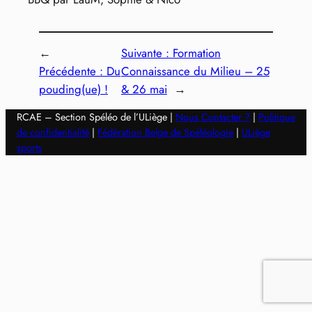
←
Suivante :
Formation
Précédente :
Du
Connaissance du Milieu – 25
pouding(ue) !
& 26 mai
→
RCAE – Section Spéléo de l’ULiège |
Nous Contacter ?
|
Politique
de confidentialité
|
Fédération Belge de Spéléologie
|
ULiège
sports