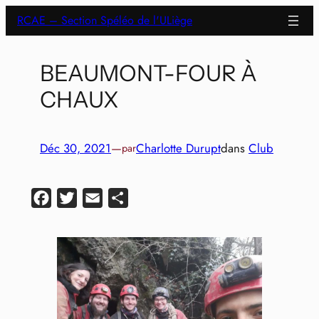
Aller
RCAE – Section Spéléo de l'ULiège
au
contenu
BEAUMONT-FOUR À
CHAUX
Déc 30, 2021
—
Charlotte Durupt
dans
Club
par
Facebook
Twitter
Email
Partager