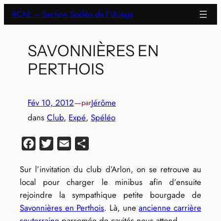
Aller
RCAE – Section Spéléo de l'ULiège
au
contenu
SAVONNIÈRES EN
PERTHOIS
Fév 10, 2012
—
Jérôme
par
dans
Club
, 
Expé
, 
Spéléo
Facebook
Twitter
Email
Partager
Sur l’invitation du club d’Arlon, on se retrouve au
local pour charger le minibus afin d’ensuite
rejoindre la sympathique petite bourgade de
Savonnières en Perthois
. Là, une
ancienne carrière
souterraine
parsemée de cavités nous attend.