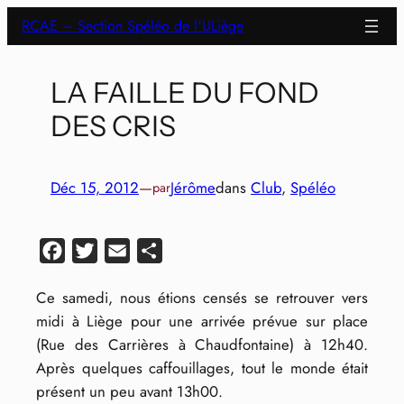
Aller
RCAE – Section Spéléo de l'ULiège
au
contenu
LA FAILLE DU FOND
DES CRIS
Déc 15, 2012
—
Jérôme
dans
Club
, 
Spéléo
par
Facebook
Twitter
Email
Partager
Ce samedi, nous étions censés se retrouver vers
midi à Liège pour une arrivée prévue sur place
(Rue des Carrières à Chaudfontaine) à 12h40.
Après quelques caffouillages, tout le monde était
présent un peu avant 13h00.