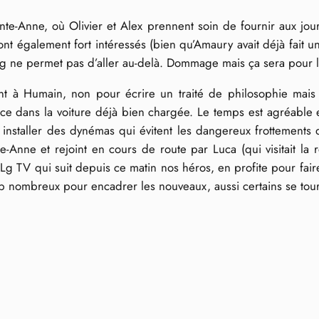
nte-Anne, où Olivier et Alex prennent soin de fournir aux journ
 également fort intéressés (bien qu’Amaury avait déjà fait un
iming ne permet pas d’aller au-delà. Dommage mais ça sera pour l
à Humain, non pour écrire un traité de philosophie mais po
 dans la voiture déjà bien chargée. Le temps est agréable et 
our installer des dynémas qui évitent les dangereux frottements
nte-Anne et rejoint en cours de route par Luca (qui visitait 
g TV qui suit depuis ce matin nos héros, en profite pour faire
rop nombreux pour encadrer les nouveaux, aussi certains se to