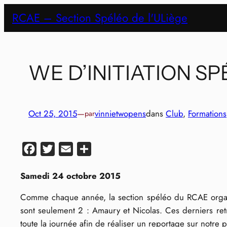
Aller
RCAE – Section Spéléo de l'ULiège
au
contenu
WE D’INITIATION S
Oct 25, 2015
—
vinnietwopens
dans
Club
, 
Formations
par
Facebook
Twitter
Email
Partager
Samedi 24 octobre 2015
Comme chaque année, la section spéléo du RCAE organis
sont seulement 2 : Amaury et Nicolas. Ces derniers retr
toute la journée afin de réaliser un reportage sur notre