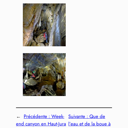
←
Précédente :
Week-
Suivante :
Que de
end canyon en Haut-Jura
l’eau et de la boue à