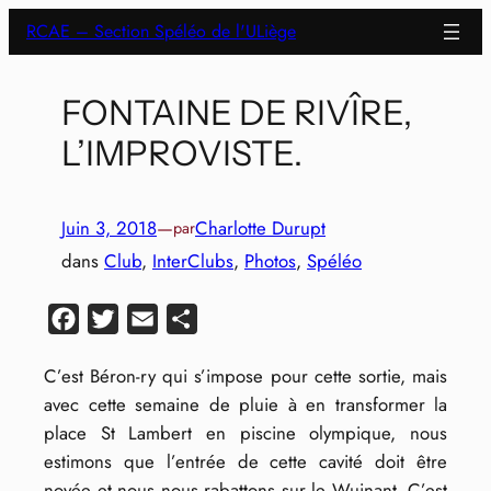
Aller
RCAE – Section Spéléo de l'ULiège
au
contenu
FONTAINE DE RIVÎRE,
L’IMPROVISTE.
Juin 3, 2018
—
Charlotte Durupt
par
dans
Club
, 
InterClubs
, 
Photos
, 
Spéléo
Facebook
Twitter
Email
Partager
C’est Béron-ry qui s’impose pour cette sortie, mais
avec cette semaine de pluie à en transformer la
place St Lambert en piscine olympique, nous
estimons que l’entrée de cette cavité doit être
noyée et nous nous rabattons sur le Wuinant. C’est