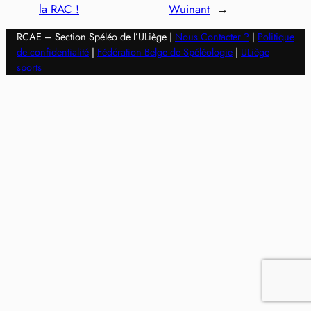
la RAC !
Wuinant
→
RCAE – Section Spéléo de l’ULiège |
Nous Contacter ?
|
Politique
de confidentialité
|
Fédération Belge de Spéléologie
|
ULiège
sports