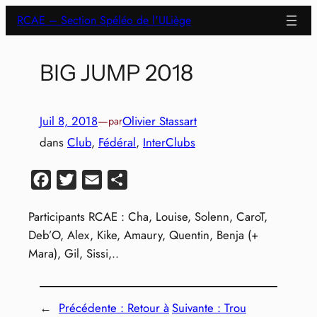
Aller
RCAE – Section Spéléo de l'ULiège
au
contenu
BIG JUMP 2018
Juil 8, 2018
—
Olivier Stassart
par
dans
Club
, 
Fédéral
, 
InterClubs
Facebook
Twitter
Email
Partager
Participants RCAE : Cha, Louise, Solenn, CaroT,
Deb’O, Alex, Kike, Amaury, Quentin, Benja (+
Mara), Gil, Sissi,..
←
Précédente :
Retour à
Suivante :
Trou