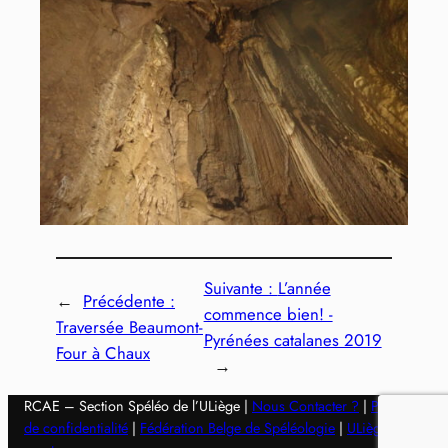
Suivante :
L’année
←
Précédente :
commence bien! -
Traversée Beaumont-
Pyrénées catalanes 2019
Four à Chaux
→
RCAE – Section Spéléo de l’ULiège |
Nous Contacter ?
|
Politique
de confidentialité
|
Fédération Belge de Spéléologie
|
ULiège