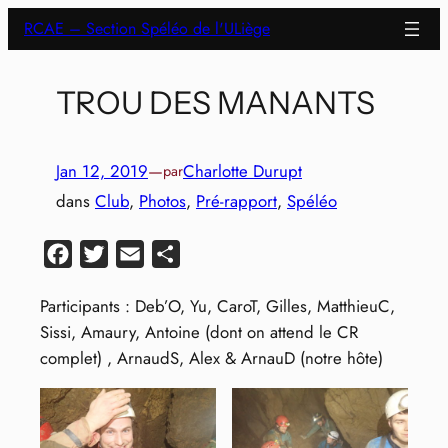
Aller
RCAE – Section Spéléo de l'ULiège
au
contenu
TROU DES MANANTS
Jan 12, 2019
—
Charlotte Durupt
par
dans
Club
, 
Photos
, 
Pré-rapport
, 
Spéléo
Facebook
Twitter
Email
Partager
Participants : Deb’O, Yu, CaroT, Gilles, MatthieuC,
Sissi, Amaury, Antoine (dont on attend le CR
complet) , ArnaudS, Alex & ArnauD (notre hôte)