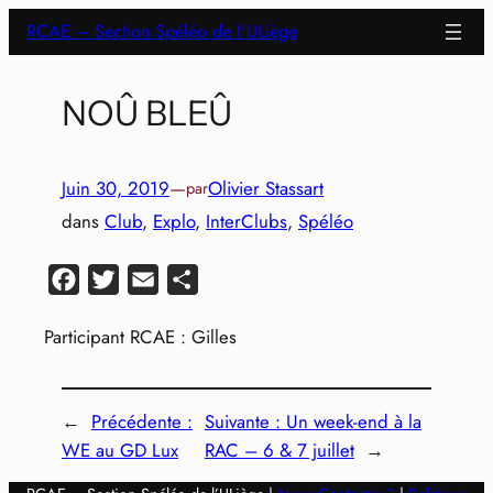
Aller
RCAE – Section Spéléo de l'ULiège
au
contenu
NOÛ BLEÛ
Juin 30, 2019
—
Olivier Stassart
par
dans
Club
, 
Explo
, 
InterClubs
, 
Spéléo
Facebook
Twitter
Email
Partager
Participant RCAE : Gilles
←
Précédente :
Suivante :
Un week-end à la
WE au GD Lux
RAC – 6 & 7 juillet
→