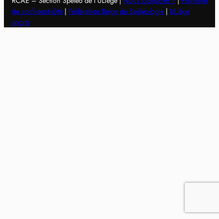
RCAE – Section Spéléo de l’ULiège |
Nous Contacter ?
|
Politique
de confidentialité
|
Fédération Belge de Spéléologie
|
ULiège
sports