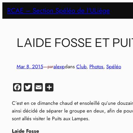
Aller
RCAE – Section Spéléo de l'ULiège
au
contenu
LAIDE FOSSE ET PU
Mar 8, 2015
—
alexp
dans
Club
, 
Photos
, 
Spéléo
par
Facebook
Twitter
Email
Partager
C’est en ce dimanche chaud et ensoleillé qu’une douzaine
ainsi décidé de séparer le groupe en deux, afin de pouvo
sont allés visiter le Puits aux Lampes.
Laide Fosse