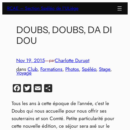
Aller
RCAE – Section Spéléo de l'ULiège
au
contenu
DOUBS, DOUBS, DA DI
DOU
Nov 19, 2015
—
Charlotte Durupt
par
dans
Club
, 
Formations
, 
Photos
, 
Spéléo
, 
Stage
, 
Voyage
Facebook
Twitter
Email
Partager
Tous les ans à cette époque de l’année, c’est le
Doubs qui nous accueille pour nous offrir ses
souterrains et son Comté. Petite particularité pour
cette nouvelle édition, ce séjour sera axé sur le