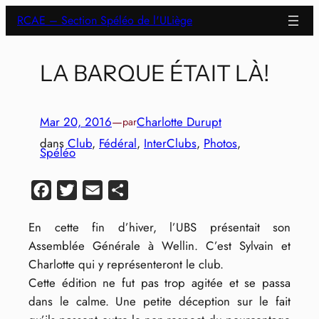
Aller
RCAE – Section Spéléo de l'ULiège
au
contenu
LA BARQUE ÉTAIT LÀ!
Mar 20, 2016
—
Charlotte Durupt
par
dans
Club
, 
Fédéral
, 
InterClubs
, 
Photos
, 
Spéléo
Facebook
Twitter
Email
Partager
En cette fin d’hiver, l’UBS présentait son
Assemblée Générale à Wellin. C’est Sylvain et
Charlotte qui y représenteront le club.
Cette édition ne fut pas trop agitée et se passa
dans le calme. Une petite déception sur le fait