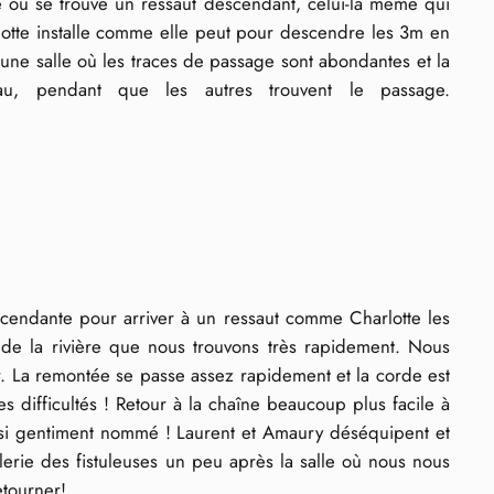
e où se trouve un ressaut descendant, celui-là même qui
rlotte installe comme elle peut pour descendre les 3m en
 une salle où les traces de passage sont abondantes et la
yau, pendant que les autres trouvent le passage.
escendante pour arriver à un ressaut comme Charlotte les
e de la rivière que nous trouvons très rapidement. Nous
r. La remontée se passe assez rapidement et la corde est
 difficultés ! Retour à la chaîne beaucoup plus facile à
insi gentiment nommé ! Laurent et Amaury déséquipent et
alerie des fistuleuses un peu après la salle où nous nous
etourner!