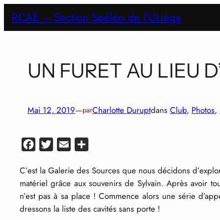
Aller
RCAE – Section Spéléo de l'ULiège
au
contenu
UN FURET AU LIEU D
Mai 12, 2019
—
Charlotte Durupt
dans
Club
, 
Photos
, 
par
Facebook
Twitter
Email
Partager
C’est la Galerie des Sources que nous décidons d’explore
matériel grâce aux souvenirs de Sylvain. Après avoir t
n’est pas à sa place ! Commence alors une série d’app
dressons la liste des cavités sans porte !