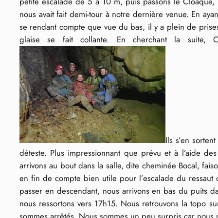
petite escalade de 5 à 10 m, puis passons le Cloaque, 
nous avait fait demi-tour à notre dernière venue. En ay
se rendant compte que vue du bas, il y a plein de prises
glaise se fait collante. En cherchant la suite,
Ils s’en sorte
déteste. Plus impressionnant que prévu et à l’aide des
arrivons au bout dans la salle, dite cheminée Bocal, fa
en fin de compte bien utile pour l’escalade du ressaut 
passer en descendant, nous arrivons en bas du puits da
nous ressortons vers 17h15. Nous retrouvons la topo sur 
sommes arrêtés. Nous sommes un peu surpris car nous n’a