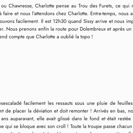
 ou Chawresse, Charlotte pense au Trou des Furets, ce qui ra
aire et nous l’attendons chez Charlotte. Entre-temps, nous all
ouvons facilement. Il est 12h30 quand Sissy arrive et nous im
ifier. Nous prenons enfin la route pour Dolembreux et après un
rend compte que Charlotte a oublié la topo !
sescaladé facilement les ressauts sous une pluie de feuilles
t de placer la déviation et doit remonter ! Arrivés en bas, n
4 ans auparavant, elle avait glissé dans le fond et était re
ne qui se bloque avec son croll ! Toute la troupe passe chacu