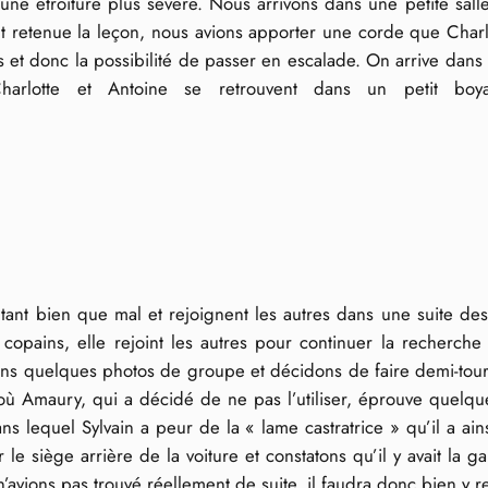
une étroiture plus sévère. Nous arrivons dans une petite sall
ant retenue la leçon, nous avions apporter une corde que Cha
 et donc la possibilité de passer en escalade. On arrive dans
 Charlotte et Antoine se retrouvent dans un petit bo
nt tant bien que mal et rejoignent les autres dans une suite d
 copains, elle rejoint les autres pour continuer la recherch
isons quelques photos de groupe et décidons de faire demi-tou
où Amaury, qui a décidé de ne pas l’utiliser, éprouve quelques
ns lequel Sylvain a peur de la « lame castratrice » qu’il a a
le siège arrière de la voiture et constatons qu’il y avait la g
vions pas trouvé réellement de suite, il faudra donc bien y r