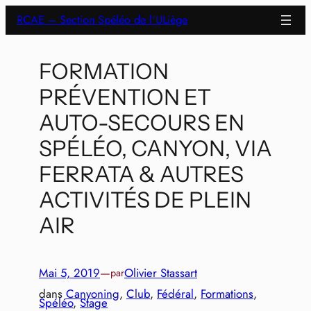
Aller
RCAE – Section Spéléo de l'ULiège
au
contenu
FORMATION
PRÉVENTION ET
AUTO-SECOURS EN
SPÉLÉO, CANYON, VIA
FERRATA & AUTRES
ACTIVITÉS DE PLEIN
AIR
Mai 5, 2019
—
Olivier Stassart
par
dans
Canyoning
, 
Club
, 
Fédéral
, 
Formations
, 
Spéléo
, 
Stage