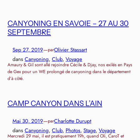
CANYONING EN SAVOIE – 27 AU 30
SEPTEMBRE
Sep 27, 2019
—
Olivier Stassart
par
dans
Canyoning
, 
Club
, 
Voyage
Amaury & Gil sont allé rejoindre Cécile & Djay, nos exilés en Pays
de Gex pour un WE prolongé de canyoning dans le département
d’à côté.
CAMP CANYON DANS L’AIN
Mai 30, 2019
—
Charlotte Durupt
par
dans
Canyoning
, 
Club
, 
Photos
, 
Stage
, 
Voyage
Mercredi 29 mai, il est pratiquement 19h, quand Oli, CaroT et