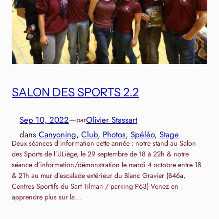
SALON DES SPORTS 2.2
Sep 10, 2022
—
Olivier Stassart
par
dans
Canyoning
, 
Club
, 
Photos
, 
Spéléo
, 
Stage
Deux séances d’information cette année : notre stand au Salon
des Sports de l’ULiège, le 29 septembre de 18 à 22h & notre
séance d’information/démonstration le mardi 4 octobre entre 18
& 21h au mur d’escalade extérieur du Blanc Gravier (B46a,
Centres Sportifs du Sart Tilman / parking P63) Venez en
apprendre plus sur la…