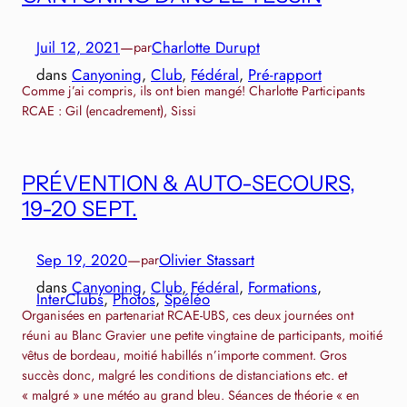
Juil 12, 2021
—
Charlotte Durupt
par
dans
Canyoning
, 
Club
, 
Fédéral
, 
Pré-rapport
Comme j’ai compris, ils ont bien mangé! Charlotte Participants
RCAE : Gil (encadrement), Sissi
PRÉVENTION & AUTO-SECOURS,
19-20 SEPT.
Sep 19, 2020
—
Olivier Stassart
par
dans
Canyoning
, 
Club
, 
Fédéral
, 
Formations
, 
InterClubs
, 
Photos
, 
Spéléo
Organisées en partenariat RCAE-UBS, ces deux journées ont
réuni au Blanc Gravier une petite vingtaine de participants, moitié
vêtus de bordeau, moitié habillés n’importe comment. Gros
succès donc, malgré les conditions de distanciations etc. et
« malgré » une météo au grand bleu. Séances de théorie « en