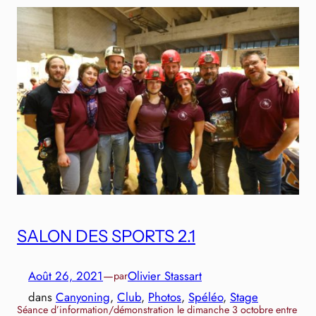
SALON DES SPORTS 2.1
Août 26, 2021
—
Olivier Stassart
par
dans
Canyoning
, 
Club
, 
Photos
, 
Spéléo
, 
Stage
Séance d’information/démonstration le dimanche 3 octobre entre