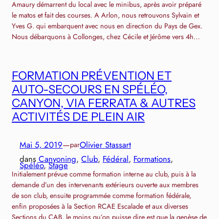
Amaury démarrent du local avec le minibus, après avoir préparé
le matos et fait des courses. A Arlon, nous retrouvons Sylvain et
Yves G. qui embarquent avec nous en direction du Pays de Gex.
Nous débarquons à Collonges, chez Cécile et Jérôme vers 4h…
FORMATION PRÉVENTION ET
AUTO-SECOURS EN SPÉLÉO,
CANYON, VIA FERRATA & AUTRES
ACTIVITÉS DE PLEIN AIR
Mai 5, 2019
—
Olivier Stassart
par
dans
Canyoning
, 
Club
, 
Fédéral
, 
Formations
, 
Spéléo
, 
Stage
Initialement prévue comme formation interne au club, puis à la
demande d’un des intervenants extérieurs ouverte aux membres
de son club, ensuite programmée comme formation fédérale,
enfin proposées à la Section RCAE Escalade et aux diverses
Sections du CAB, le moins qu’on puisse dire est que la genèse de