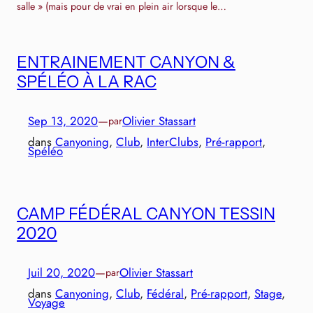
salle » (mais pour de vrai en plein air lorsque le…
ENTRAINEMENT CANYON &
SPÉLÉO À LA RAC
Sep 13, 2020
—
Olivier Stassart
par
dans
Canyoning
, 
Club
, 
InterClubs
, 
Pré-rapport
, 
Spéléo
CAMP FÉDÉRAL CANYON TESSIN
2020
Juil 20, 2020
—
Olivier Stassart
par
dans
Canyoning
, 
Club
, 
Fédéral
, 
Pré-rapport
, 
Stage
, 
Voyage