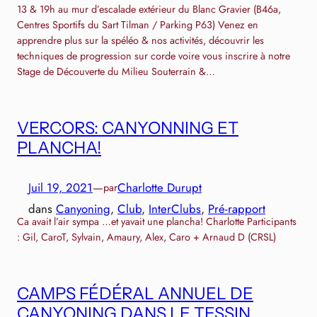
13 & 19h au mur d’escalade extérieur du Blanc Gravier (B46a,
Centres Sportifs du Sart Tilman / Parking P63) Venez en
apprendre plus sur la spéléo & nos activités, découvrir les
techniques de progression sur corde voire vous inscrire à notre
Stage de Découverte du Milieu Souterrain &…
VERCORS: CANYONNING ET
PLANCHA!
Juil 19, 2021
—
Charlotte Durupt
par
dans
Canyoning
, 
Club
, 
InterClubs
, 
Pré-rapport
Ca avait l’air sympa …et yavait une plancha! Charlotte Participants
: Gil, CaroT, Sylvain, Amaury, Alex, Caro + Arnaud D (CRSL)
CAMPS FÉDÉRAL ANNUEL DE
CANYONING DANS LE TESSIN