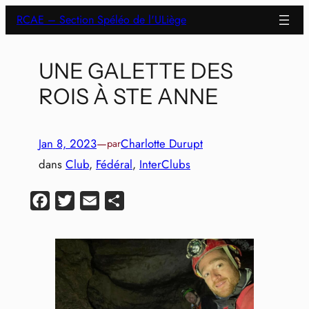
Aller
RCAE – Section Spéléo de l'ULiège
au
contenu
UNE GALETTE DES
ROIS À STE ANNE
Jan 8, 2023
—
Charlotte Durupt
par
dans
Club
, 
Fédéral
, 
InterClubs
Facebook
Twitter
Email
Partager