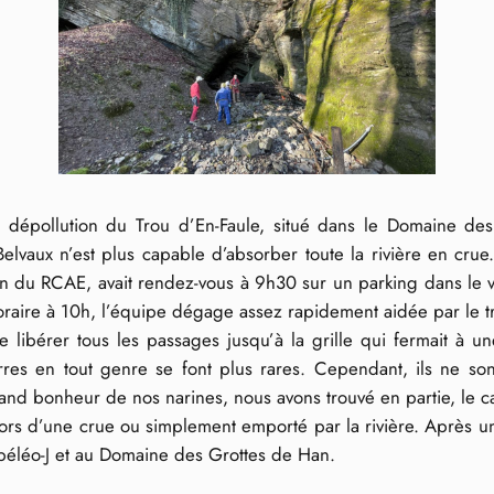
 dépollution du Trou d’En-Faule, situé dans le Domaine de
 Belvaux n’est plus capable d’absorber toute la rivière en cru
n du RCAE, avait rendez-vous à 9h30 sur un parking dans le vi
aire à 10h, l’équipe dégage assez rapidement aidée par le tre
e libérer tous les passages jusqu’à la grille qui fermait à u
rres en tout genre se font plus rares. Cependant, ils ne son
grand bonheur de nos narines, nous avons trouvé en partie, le
ors d’une crue ou simplement emporté par la rivière. Après un
Spéléo-J et au Domaine des Grottes de Han.