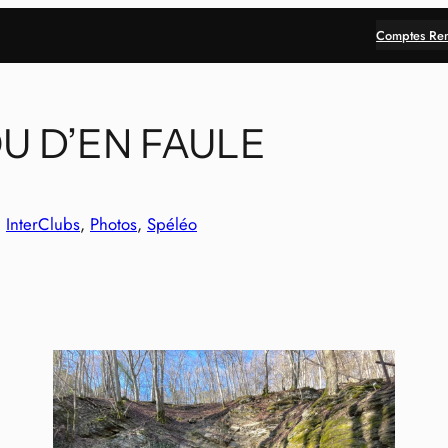
Comptes Re
U D’EN FAULE
, 
InterClubs
, 
Photos
, 
Spéléo