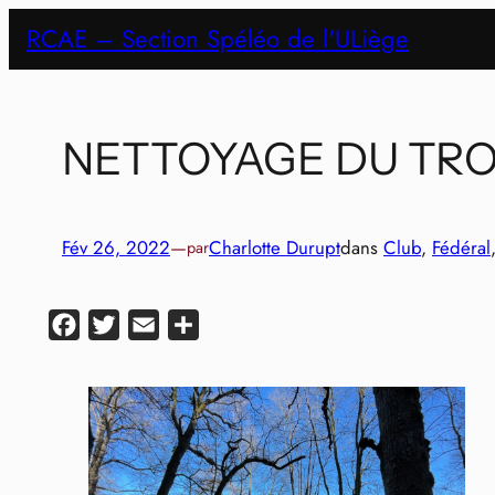
Aller
RCAE – Section Spéléo de l'ULiège
au
contenu
NETTOYAGE DU TRO
Fév 26, 2022
—
Charlotte Durupt
dans
Club
, 
Fédéral
par
Facebook
Twitter
Email
Partager