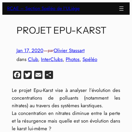
Aller
RCAE – Section Spéléo de l'ULiège
au
contenu
PROJET EPU-KARST
Jan 17, 2020
—
Olivier Stassart
par
dans
Club
, 
InterClubs
, 
Photos
, 
Spéléo
Facebook
Twitter
Email
Partager
Le projet Epu-Karst vise à analyser l’évolution des
concentrations de polluants (notamment les
nitrates) au travers des systèmes karstiques.
La concentration en nitrates diminue entre la perte
et la résurgence mais quelle est son évolution dans
le karst lui-même ?