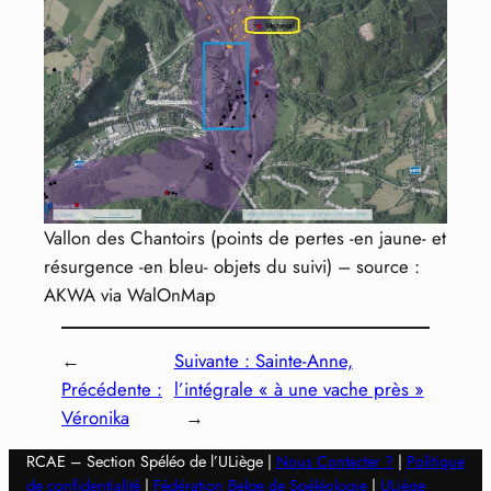
Vallon des Chantoirs (points de pertes -en jaune- et
résurgence -en bleu- objets du suivi) – source :
AKWA via WalOnMap
←
Suivante :
Sainte-Anne,
Précédente :
l’intégrale « à une vache près »
Véronika
→
RCAE – Section Spéléo de l’ULiège |
Nous Contacter ?
|
Politique
de confidentialité
|
Fédération Belge de Spéléologie
|
ULiège